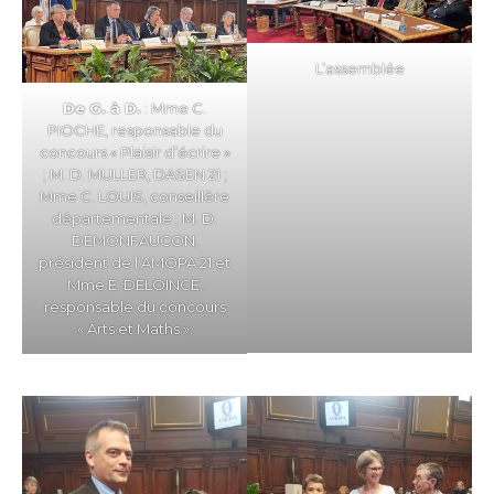
L’assemblée
De G. à D.
: Mme C.
PIOCHE, responsable du
concours « Plaisir d’écrire »
; M. D. MULLER, DASEN 21 ;
Mme C. LOUIS, conseillère
départementale ; M. D.
DEMONFAUCON,
président de l’AMOPA 21 et
Mme E. DELOINCE,
responsable du concours
« Arts et Maths ».