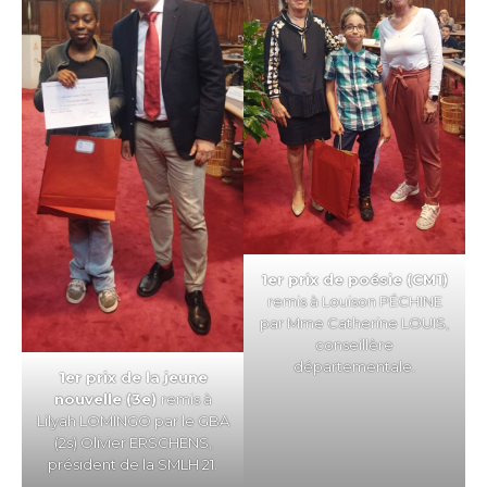
1er prix de poésie (CM1)
remis à Louison PÉCHINE
par Mme Catherine LOUIS,
conseillère
départementale.
1er prix de la jeune
nouvelle (3e)
remis à
Lilyah LOMINGO par le GBA
(2s) Olivier ERSCHENS,
président de la SMLH 21.