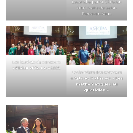
Lacanche par M. Christian
NIEF, maire de Saint-
Pierre-en-Vaux.
Les lauréats du concours
« Plaisir d’écrire »
2025.
Les lauréats des concours
« Arts et Maths »
et
« Les
mathématiques au
quotidien »
.