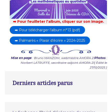
➡️ Pour feuilleter l’album, cliquer sur son image.
➡️ Pour télécharger l’album n°13 (pdf)
➡️ Palmarès « Plaisir d’écrire » 2024-2025
Mise en page
: Bruno MANZONI, webmestre AMOPA 21
Photos
:
Norbert LATRUFFE, secrétaire-adjoint AMOPA 21
[ Édité le
27/10/2025 ]
Derniers articles parus