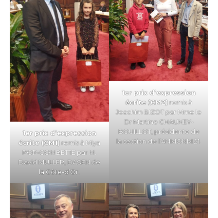
1er prix d’expression
écrite (CM2)
remis à
Joachim BIZOT par Mme le
Dr Martine CHAUNEY-
BOUILLOT, présidente de
1er prix d’expression
la section de l’
ANMONM 21
.
écrite (CM1)
remis à Miya
POP-COMBETTE par M.
David MULLER, DASEN de
la Côte-d’Or.