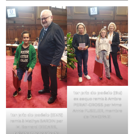
1er prix de poésie (6e)
ex aequo remis à Ambre
PERIAT-GROSS par Mme
Annie FUSELIER, membre
1er prix de poésie (CM2)
de l’AMOPA 21.
remis à Mathys BARDIN par
M. Bernard DECARIS,
président honoraire de