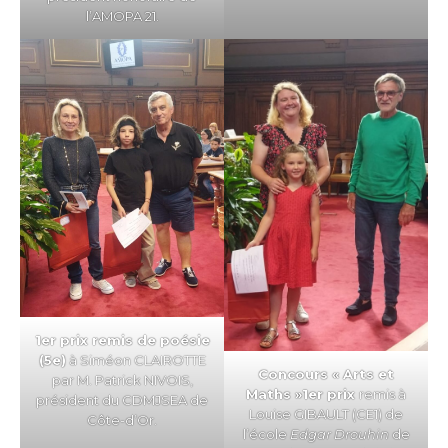
l’AMOPA 21.
1er prix remis de poésie
(5e)
à Siméon CLAIROTTE
Concours « Arts et
par M. Patrick NIVOIS,
Maths »
1er prix
remis à
président du CDMJSEA de
Louise GIBAULT (CE1) de
Côte-d’Or.
l’école
Edgar Drouhin
de