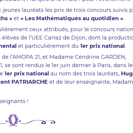
jeunes lauréats les prix de trois concours suivis p
ths »
et
« Les Mathématiques au quotidien »
.
iculièrement ceux attribués, pour le concours natio
is élèves de l’UEE Carraz de Dijon, dont la producti
emental
et particulièrement du
1er prix national
.
 de l’AMOPA 21, et Madame Cendrine GARDEN,
e sont rendus le 1er juin dernier à Paris, dans le
ce
1er prix national
au nom des trois lauréats,
Hug
ent PATRIARCHE
et de leur enseignante, Mada
nseignants !