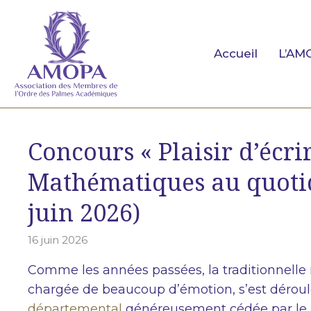
Aller
au
contenu
Accueil
L’AM
Concours « Plaisir d’écrir
Mathématiques au quotid
juin 2026)
16 juin 2026
Comme les années passées, la traditionnell
chargée de beaucoup d’émotion, s’est dérou
départemental
généreusement cédée par le 