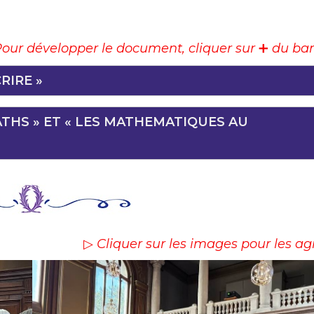
our développer le document, cliquer sur
➕
du ba
RIRE »
THS » ET « LES MATHEMATIQUES AU
▷
Cliquer sur les images pour les ag