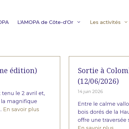
OPA
L’AMOPA de Côte-d’Or
Les activités
me édition)
Sortie à Colo
(12/06/2026)
14 juin 2026
enu le 2 avril et,
 la magnifique
Entre le calme val
 …
En savoir plus
bois dorés de la H
offre une traversée 
En savoir plus