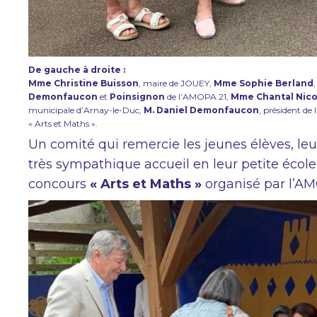
De gauche à droite :
Mme Christine Buisson
, maire de JOUEY,
Mme Sophie Berland
Demonfaucon
et
Poinsignon
de l’AMOPA 21,
Mme Chantal Nico
municipale d’Arnay-le-Duc,
M. Daniel Demonfaucon
, président de
« Arts et Maths ».
Un comité qui remercie les jeunes élèves, l
très sympathique accueil en leur petite écol
concours
« Arts et Maths »
organisé par l’AM