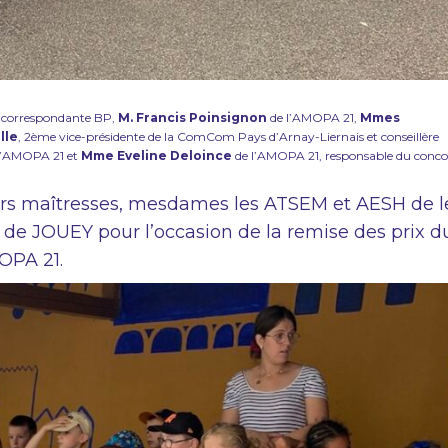
, correspondante BP,
M. Francis Poinsignon
de l’AMOPA 21,
Mmes
lle
, 2ème vice-présidente de la ComCom Pays d’Arnay-Liernais et conseillère
 l’AMOPA 21 et
Mme Eveline Deloince
de l’AMOPA 21, responsable du conco
eurs maîtresses, mesdames les ATSEM et AESH de l
e de JOUEY pour l’occasion de la remise des prix d
OPA 21.